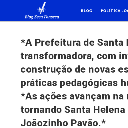
Ir
para
BLOG
POLÍTICA LO
o
conteúdo
*A Prefeitura de Santa 
transformadora, com i
construção de novas esc
práticas pedagógicas h
*As ações avançam na r
tornando Santa Helena 
Joãozinho Pavão.*