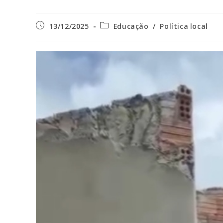
Post
Categoria
13/12/2025
Educação
/
Política local
publicado:
do
post: