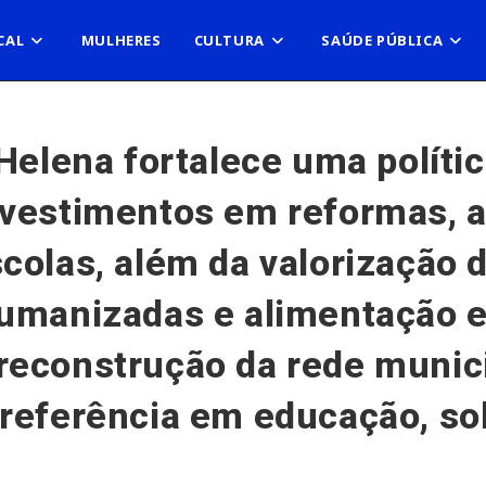
CAL
MULHERES
CULTURA
SAÚDE PÚBLICA
Helena fortalece uma políti
nvestimentos em reformas, 
olas, além da valorização d
umanizadas e alimentação e
econstrução da rede munici
referência em educação, sob