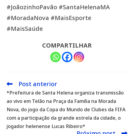
#JoãozinhoPavão #SantaHelenaMA
#MoradaNova #MaisEsporte
#MaisSaúde
COMPARTILHAR
Post anterior
Leia
mais
*Prefeitura de Santa Helena organiza transmissão
artigos
ao vivo em Telão na Praça da Família na Morada
Nova, do jogo da Copa do Mundo de Clubes da FIFA
com a participação da grande estrela da cidade, o
jogador helenense Lucas Ribeiro*
Próximo post