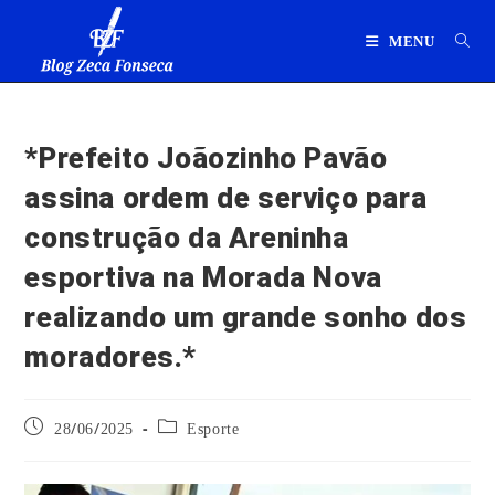
Ir
para
MENU
o
conteúdo
*Prefeito Joãozinho Pavão
assina ordem de serviço para
construção da Areninha
esportiva na Morada Nova
realizando um grande sonho dos
moradores.*
Post
Categoria
28/06/2025
Esporte
publicado:
do
post: