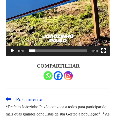
00:00
00:30
COMPARTILHAR
Post anterior
Leia
mais
*Prefeito Joãozinho Pavão convoca à todos para participar de
artigos
mais duas grandes conquistas de sua Gestão a população*. *As