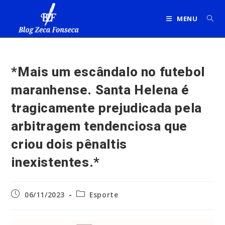
Ir
para
MENU
o
conteúdo
*Mais um escândalo no futebol
maranhense. Santa Helena é
tragicamente prejudicada pela
arbitragem tendenciosa que
criou dois pênaltis
inexistentes.*
Post
Categoria
06/11/2023
Esporte
publicado:
do
post: