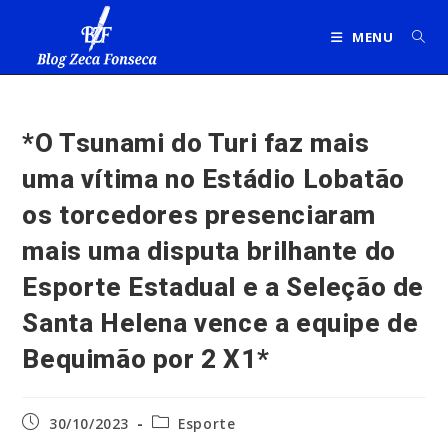
Ir
para
MENU
o
conteúdo
*O Tsunami do Turi faz mais
uma vítima no Estádio Lobatão
os torcedores presenciaram
mais uma disputa brilhante do
Esporte Estadual e a Seleção de
Santa Helena vence a equipe de
Bequimão por 2 X1*
Post
Categoria
30/10/2023
Esporte
publicado:
do