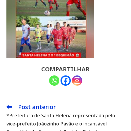
COMPARTILHAR
Post anterior
Leia
mais
*Prefeitura de Santa Helena representada pelo
artigos
vice-prefeito Joãozinho Pavão e o incansável