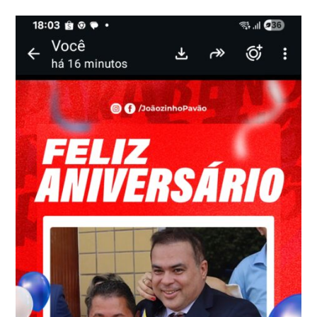
PROTAGONISMO
NO
TURISMO
E
COLOCA
A
BAIXADA
MARANHENSE
NO
CENTRO
DOS
DEBATES
SOBRE
DESENVOLVIMENTO*
*COM
APOIO
DO
PREFEITO
JOÃOZINHO
PAVÃO,
MUNICÍPIO
SEDIA
ENCONTRO
DE
GESTORES
E
REFORÇA
ESTRATÉGIA
PARA
TRANSFORMAR
O
POTENCIAL
TURÍSTICO
DA
REGIÃO