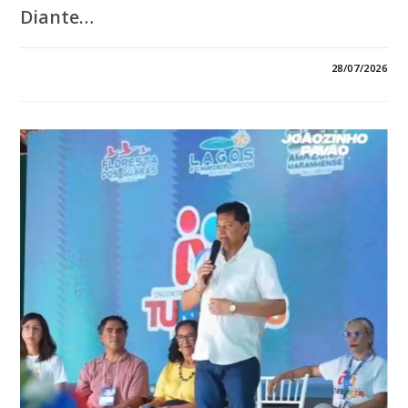
Diante…
EM
COMENTÁRIOS DESATIVADOS
28/07/2026
*ROSEANA
SARNEY
LEVANTA
A
BANDEIRA
DA
MOBILIZAÇÃO
E
CONVOCA
MULHERES
PARA
A
BATALHA
ELEITORAL:
“VAMOS
ARREGAÇAR
AS
MANGAS!”*