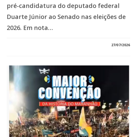
pré-candidatura do deputado federal
Duarte Júnior ao Senado nas eleições de
2026. Em nota…
EM
COMENTÁRIOS DESATIVADOS
27/07/2026
*AVANTE
CONFIRMA
RETIRADA
DEFINITIVA
DA
PRÉ-
CANDIDATURA
DE
DUARTE
JÚNIOR
AO
SENADO*