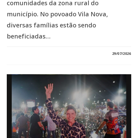
comunidades da zona rural do
município. No povoado Vila Nova,
diversas famílias estão sendo
beneficiadas…
EM
COMENTÁRIOS DESATIVADOS
29/07/2026
*ÁGUA,
EDUCAÇÃO
E
DESENVOLVIMENTO:
JOÃOZINHO
PAVÃO
TRANSFORMA
VILA
NOVA
COM
OBRAS
QUE
MUDAM
A
VIDA
DA
POPULAÇÃO*