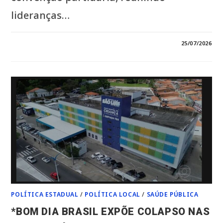
lideranças…
EM
COMENTÁRIOS DESATIVADOS
25/07/2026
*FORÇA
DO
MDB:
ORLEANS
BRANDÃO
E
GRANDES
LIDERANÇAS
COMANDAM
GRANDE
MOBILIZAÇÃO
POLÍTICA
NO
MARANHÃO*
POLÍTICA ESTADUAL
/
POLÍTICA LOCAL
/
SAÚDE PÚBLICA
*BOM DIA BRASIL EXPÕE COLAPSO NAS