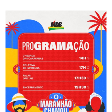
*ORLEANS
BRANDÃO
REÚNE
UM
VERDADEIRO
MAR
DE
GENTE:
REPRESENTANTES
DOS
217
MUNICÍPIOS
LOTAM
O
PAPÓDROMO
EM
UMA
DAS
MAIORES
CONVENÇÕES
DA
HISTÓRIA
DO
MARANHÃO*