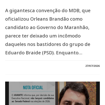
A gigantesca convenção do MDB, que
oficializou Orleans Brandão como
candidato ao Governo do Maranhão,
parece ter deixado um incômodo
daqueles nos bastidores do grupo de
Eduardo Braide (PSD). Enquanto…
EM
COMENTÁRIOS DESATIVADOS
27/07/2026
*BRAIDE
SENTE
O
IMPACTO
DA
CONVENÇÃO
DO
MDB
E
ESCOLHE
O
AUDITÓRIO