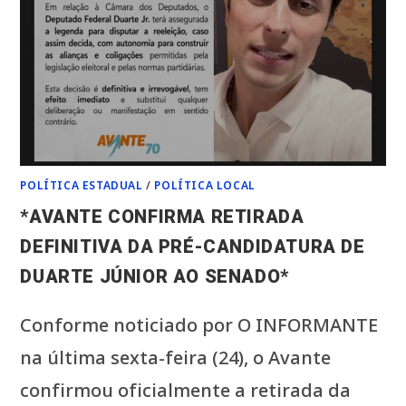
FERNANDO
FALCÃO,
COM
CAPACIDADE
PARA
300
PESSOAS,
PARA
HOMOLOGAR
CANDIDATURA*
POLÍTICA ESTADUAL
/
POLÍTICA LOCAL
*AVANTE CONFIRMA RETIRADA
DEFINITIVA DA PRÉ-CANDIDATURA DE
DUARTE JÚNIOR AO SENADO*
Conforme noticiado por O INFORMANTE
na última sexta-feira (24), o Avante
confirmou oficialmente a retirada da