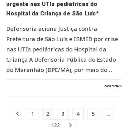
urgente nas UTIs pediátricas do
SOBRE
A
GESTÃO
Hospital da Criança de São Luís*
DAS
UNIDADES.*
Defensoria aciona Justiça contra
Prefeitura de São Luís e IBMED por crise
nas UTIs pediátricas do Hospital da
Criança A Defensoria Pública do Estado
do Maranhão (DPE/MA), por meio do…
EM
COMENTÁRIOS DESATIVADOS
24/07/2026
*DPE
ACIONA
JUSTIÇA
E
PEDE
INTERVENÇÃO
URGENTE
1
2
3
4
5
…
Ir para a página anterior
NAS
UTIS
PEDIÁTRICAS
122
Ir para a próxima página
DO