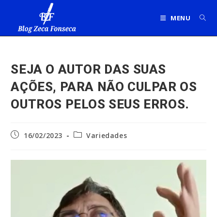
Ir
para
MENU
o
conteúdo
SEJA O AUTOR DAS SUAS
AÇÕES, PARA NÃO CULPAR OS
OUTROS PELOS SEUS ERROS.
Post
Categoria
16/02/2023
Variedades
publicado:
do
post: