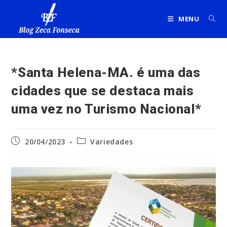
Ir
para
MENU
o
conteúdo
*Santa Helena-MA. é uma das
cidades que se destaca mais
uma vez no Turismo Nacional*
Post
Categoria
20/04/2023
Variedades
publicado:
do
post: