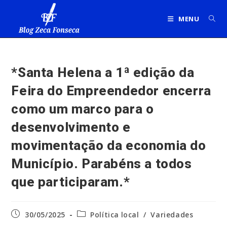
Ir
para
MENU
o
conteúdo
*Santa Helena a 1ª edição da
Feira do Empreendedor encerra
como um marco para o
desenvolvimento e
movimentação da economia do
Município. Parabéns a todos
que participaram.*
Post
Categoria
30/05/2025
Política local
/
Variedades
publicado:
do