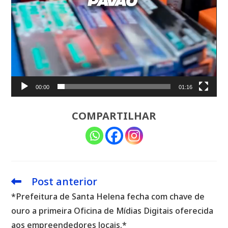
00:00
01:16
COMPARTILHAR
Post anterior
Leia
mais
*Prefeitura de Santa Helena fecha com chave de
artigos
ouro a primeira Oficina de Mídias Digitais oferecida
aos empreendedores locais.*