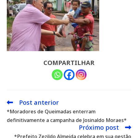
COMPARTILHAR
Post anterior
Leia
mais
*Moradores de Queimadas enterram
artigos
definitivamente a campanha de Josinaldo Moraes*
Próximo post
*Prefeito Zezildo Almeida celebra em sua gestão