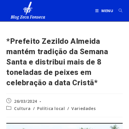
Ir
para
MENU
o
conteúdo
*Prefeito Zezildo Almeida
mantém tradição da Semana
Santa e distribui mais de 8
toneladas de peixes em
celebração a data Cristã*
Post
26/03/2024
publicado:
Categoria
Cultura
/
Política local
/
Variedades
do
post: