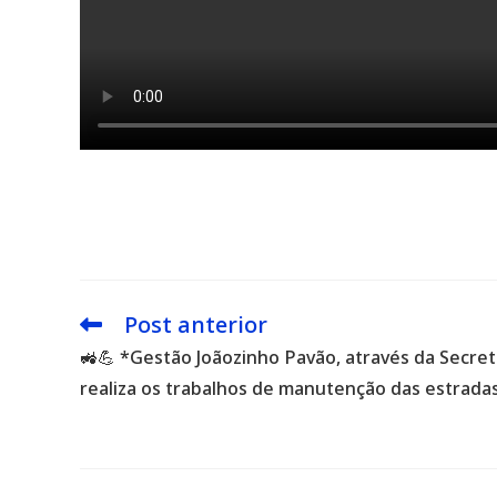
Post anterior
Leia
mais
🚜💪 *Gestão Joãozinho Pavão, através da Secret
artigos
realiza os trabalhos de manutenção das estradas 