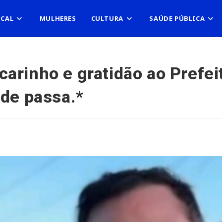
OCAL
MULHERES
CULTURA
SAÚDE PÚBLICA
arinho e gratidão ao Prefe
nde passa.*