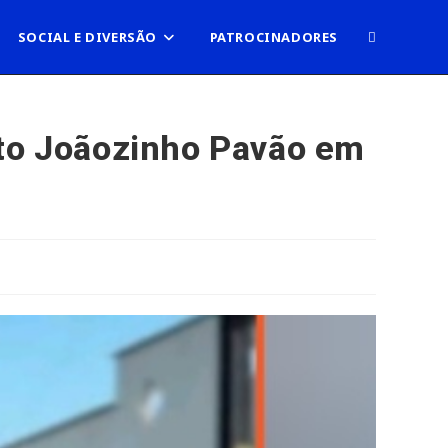
ALTERNAR
SOCIAL E DIVERSÃO
PATROCINADORES
PESQUISA
ito Joãozinho Pavão em
DO
SITE