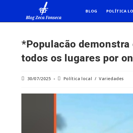
Ir
para
BLOG
POLÍTICA L
o
conteúdo
*Populacão demonstra c
todos os lugares por o
Post
Categoria
30/07/2025
Política local
/
Variedades
publicado:
do
post: