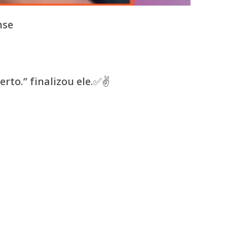
nse
rto.” finalizou ele.✅✌️