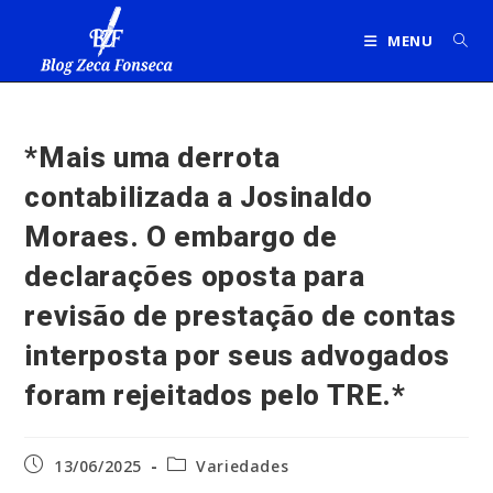
Ir
para
MENU
o
conteúdo
*Mais uma derrota
contabilizada a Josinaldo
Moraes. O embargo de
declarações oposta para
revisão de prestação de contas
interposta por seus advogados
foram rejeitados pelo TRE.*
Post
Categoria
13/06/2025
Variedades
publicado:
do