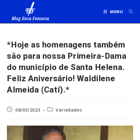
Ir
para
MENU
o
conteúdo
*Hoje as homenagens também
são para nossa Primeira-Dama
do município de Santa Helena.
Feliz Aniversário! Waldilene
Almeida (Catí).*
Post
Categoria
08/03/2023
Variedades
publicado:
do
post: