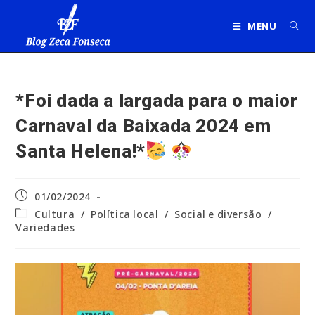
Ir
para
MENU
o
conteúdo
*Foi dada a largada para o maior
Carnaval da Baixada 2024 em
Santa Helena!*
Post
01/02/2024
publicado:
Categoria
Cultura
/
Política local
/
Social e diversão
/
do
Variedades
post: