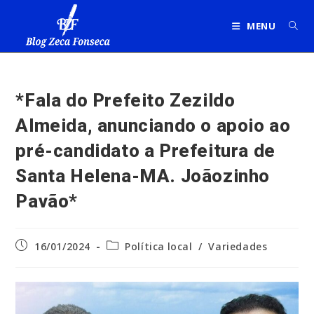
Ir
para
MENU
o
conteúdo
*Fala do Prefeito Zezildo
Almeida, anunciando o apoio ao
pré-candidato a Prefeitura de
Santa Helena-MA. Joãozinho
Pavão*
Post
Categoria
16/01/2024
Política local
/
Variedades
publicado:
do
post: