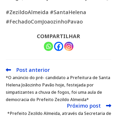
#ZezildoAlmeida #SantaHelena
#FechadoComJoaozinhoPavao
COMPARTILHAR
Post anterior
Leia
mais
*O anúncio do pré- candidato a Prefeitura de Santa
artigos
Helena Joãozinho Pavão hoje, festejada por
simpatizantes a chuva de fogos, foi uma aula de
democracia do Prefeito Zezildo Almeida*
Próximo post
*Prefeito Zezildo Almeida, através da Secretaria de