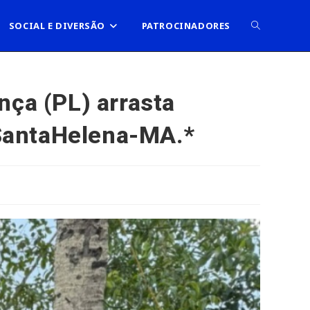
ALTERNAR
SOCIAL E DIVERSÃO
PATROCINADORES
PESQUISA
nça (PL) arrasta
SantaHelena-MA.*
DO
SITE