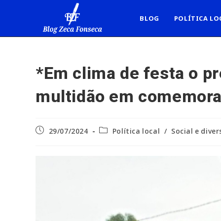
Ir
para
BLOG
POLÍTICA LO
o
conteúdo
*Em clima de festa o p
multidão em comemoraç
Post
Categoria
29/07/2024
Política local
/
Social e dive
publicado:
do
post: