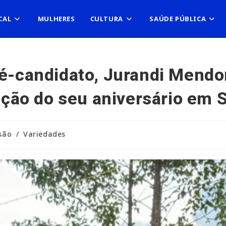
CAL
MULHERES
CULTURA
SAÚDE PÚBLICA
ré-candidato, Jurandi Mendo
ão do seu aniversário em 
rsão
/
Variedades