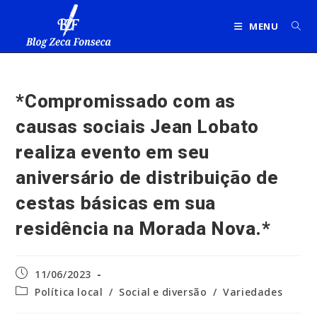
Ir
para
MENU
o
conteúdo
*Compromissado com as
causas sociais Jean Lobato
realiza evento em seu
aniversário de distribuição de
cestas básicas em sua
residência na Morada Nova.*
Post
11/06/2023
publicado:
Categoria
Política local
/
Social e diversão
/
Variedades
do