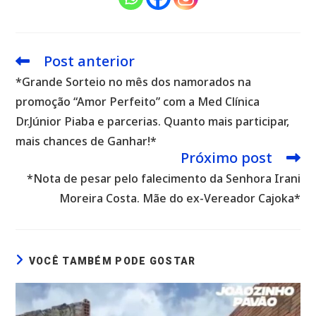
Post anterior
Leia
mais
*Grande Sorteio no mês dos namorados na
artigos
promoção “Amor Perfeito” com a Med Clínica
Dr.Júnior Piaba e parcerias. Quanto mais participar,
mais chances de Ganhar!*
Próximo post
*Nota de pesar pelo falecimento da Senhora Irani
Moreira Costa. Mãe do ex-Vereador Cajoka*
VOCÊ TAMBÉM PODE GOSTAR