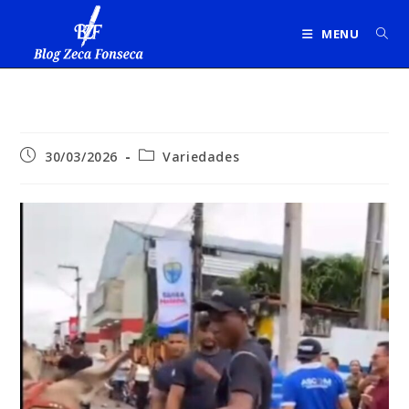
Ir
para
MENU
o
conteúdo
Post
Categoria
30/03/2026
Variedades
publicado:
do
post: