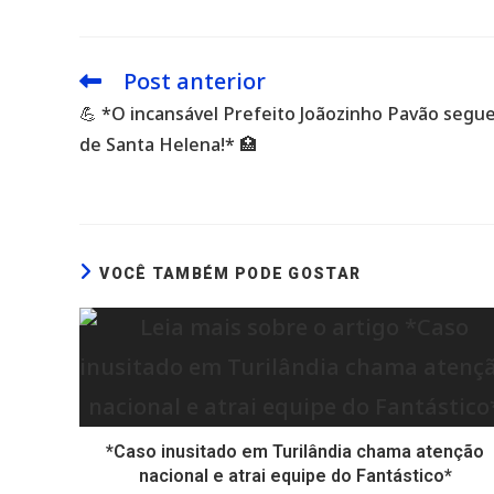
Post anterior
Leia
mais
💪 *O incansável Prefeito Joãozinho Pavão segu
artigos
de Santa Helena!* 🏥
VOCÊ TAMBÉM PODE GOSTAR
*Caso inusitado em Turilândia chama atenção
nacional e atrai equipe do Fantástico*