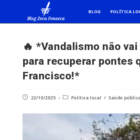
Ir
para
BLOG
POLÍTICA LO
o
conteúdo
🔥 *Vandalismo não vai 
para recuperar pontes
Francisco!*
Post
Categoria
22/10/2025
Política local
/
Saúde públic
publicado:
do
post: