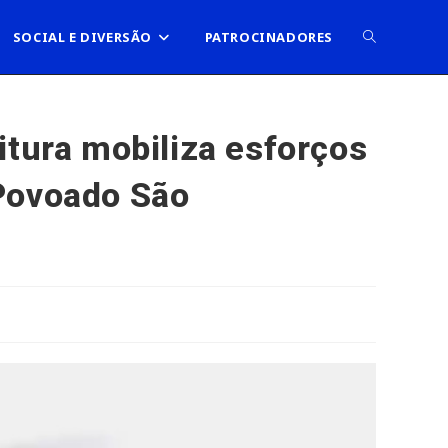
ALTERNAR
SOCIAL E DIVERSÃO
PATROCINADORES
PESQUISA
itura mobiliza esforços
 Povoado São
DO
SITE