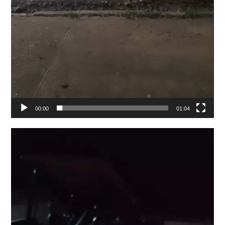
00:00
01:04
Tocador
de
vídeo