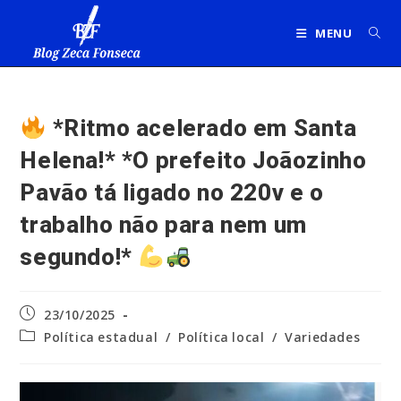
Ir
para
MENU
o
conteúdo
*Ritmo acelerado em Santa
Helena!* *O prefeito Joãozinho
Pavão tá ligado no 220v e o
trabalho não para nem um
segundo!*
Post
23/10/2025
publicado:
Categoria
Política estadual
/
Política local
/
Variedades
do
post: