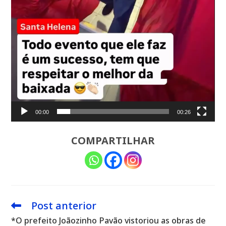
00:00
00:26
COMPARTILHAR
Post anterior
Leia
mais
*O prefeito Joãozinho Pavão vistoriou as obras de
artigos