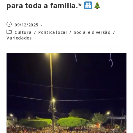
para toda a família.*
Post
09/12/2025
publicado:
Categoria
Cultura
/
Política local
/
Social e diversão
/
do
Variedades
post: