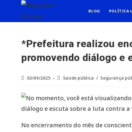
Ir
para
BLOG
POLÍTICA 
o
conteúdo
*Prefeitura realizou en
promovendo diálogo e es
Post
Categoria
02/09/2025
Saúde pública
/
Segurança púb
publicado:
do
post:
No encerramento do mês de conscientiz