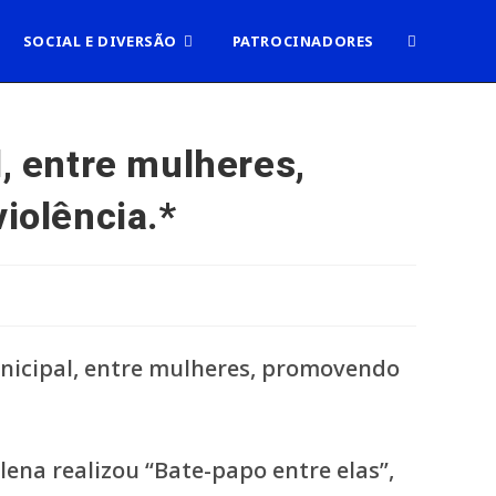
ALTERNAR
SOCIAL E DIVERSÃO
PATROCINADORES
PESQUISA
l, entre mulheres,
iolência.*
DO
SITE
ena realizou “Bate-papo entre elas”,