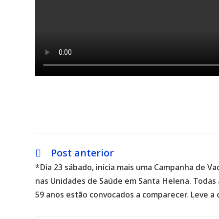
Post anterior
Leia
mais
*Dia 23 sábado, inicia mais uma Campanha de Va
artigos
nas Unidades de Saúde em Santa Helena. Todas 
59 anos estão convocados a comparecer. Leve a c