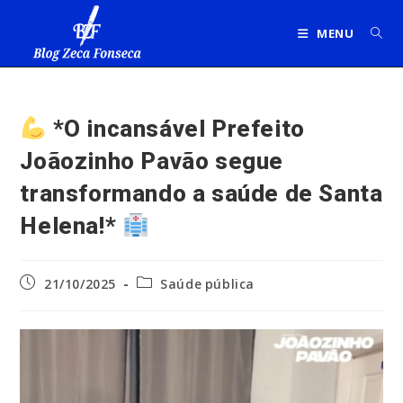
Ir
para
MENU
o
conteúdo
*O incansável Prefeito
Joãozinho Pavão segue
transformando a saúde de Santa
Helena!*
Post
Categoria
21/10/2025
Saúde pública
publicado:
do
post: