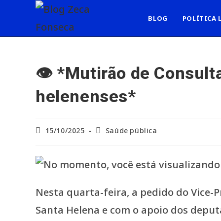
Ir
para
BLOG
POLÍTICA 
o
conteúdo
👁️ *Mutirão de Consult
helenenses*
Post
Categoria
15/10/2025
Saúde pública
publicado:
do
post:
Nesta quarta-feira, a pedido do Vice-
Santa Helena e com o apoio dos deputa