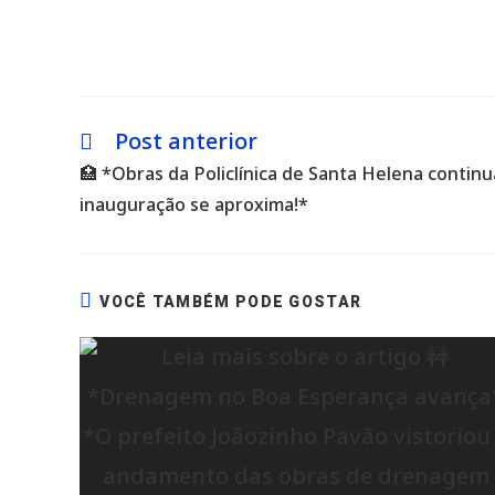
Post anterior
Leia
mais
🏥 *Obras da Policlínica de Santa Helena contin
artigos
inauguração se aproxima!*
VOCÊ TAMBÉM PODE GOSTAR