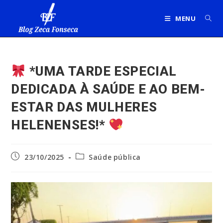
Ir
para
MENU
o
conteúdo
*UMA TARDE ESPECIAL
DEDICADA À SAÚDE E AO BEM-
ESTAR DAS MULHERES
HELENENSES!*
Post
Categoria
23/10/2025
Saúde pública
publicado:
do
post: