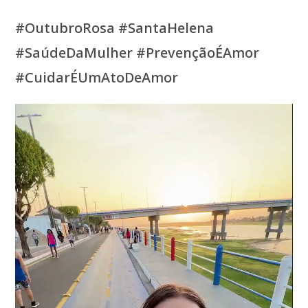
#OutubroRosa #SantaHelena
#SaúdeDaMulher #PrevençãoÉAmor
#CuidarÉUmAtoDeAmor
Tocador
de
vídeo