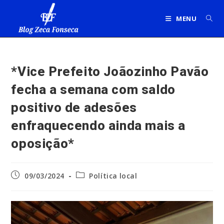
Ir
para
MENU
o
conteúdo
*Vice Prefeito Joãozinho Pavão
fecha a semana com saldo
positivo de adesões
enfraquecendo ainda mais a
oposição*
Post
Categoria
09/03/2024
Política local
publicado:
do
post: