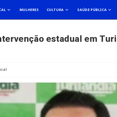
CAL
MULHERES
CULTURA
SAÚDE PÚBLICA
ntervenção estadual em Tur
ocal