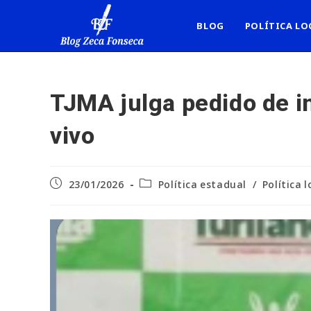
Ir
para
BLOG
POLÍTICA LO
o
conteúdo
TJMA julga pedido de i
vivo
Post
Categoria
23/01/2026
Política estadual
/
Política l
publicado:
do
post: