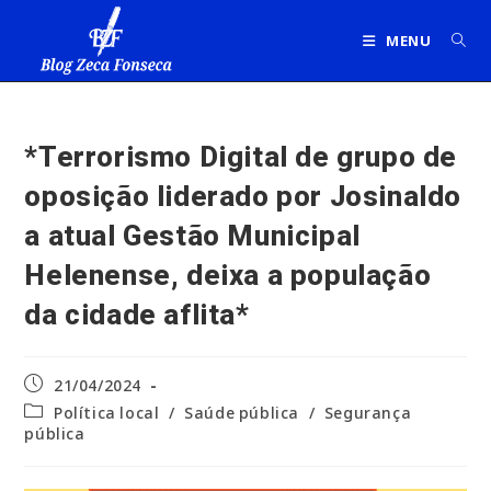
Ir
para
MENU
o
conteúdo
*Terrorismo Digital de grupo de
oposição liderado por Josinaldo
a atual Gestão Municipal
Helenense, deixa a população
da cidade aflita*
Post
21/04/2024
publicado:
Categoria
Política local
/
Saúde pública
/
Segurança
do
pública
post: