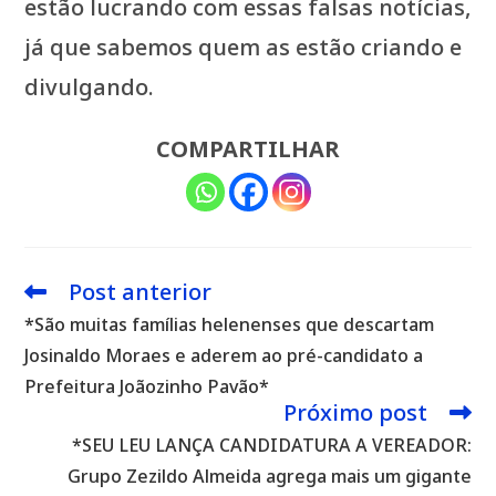
estão lucrando com essas falsas notícias,
já que sabemos quem as estão criando e
divulgando.
COMPARTILHAR
Post anterior
Leia
mais
*São muitas famílias helenenses que descartam
artigos
Josinaldo Moraes e aderem ao pré-candidato a
Prefeitura Joãozinho Pavão*
Próximo post
*SEU LEU LANÇA CANDIDATURA A VEREADOR:
Grupo Zezildo Almeida agrega mais um gigante