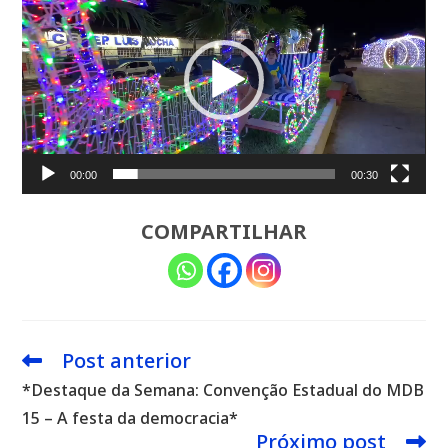
de
vídeo
00:00
00:30
COMPARTILHAR
Post anterior
Leia
mais
*Destaque da Semana: Convenção Estadual do MDB
artigos
15 – A festa da democracia*
Próximo post