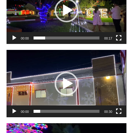
vídeo
00:00
00:17
Tocador
de
vídeo
00:00
00:30
Tocador