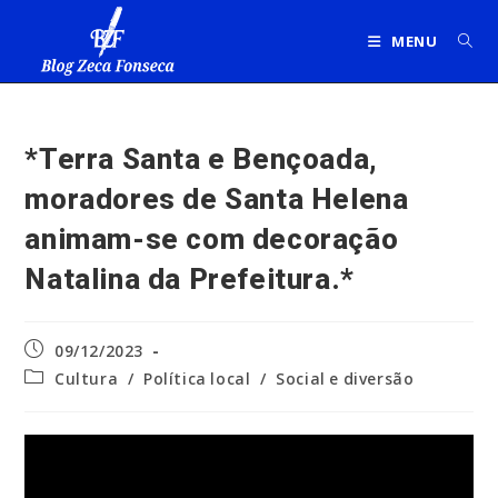
Ir
para
MENU
o
conteúdo
*Terra Santa e Bençoada,
moradores de Santa Helena
animam-se com decoração
Natalina da Prefeitura.*
Post
09/12/2023
publicado:
Categoria
Cultura
/
Política local
/
Social e diversão
do
post: