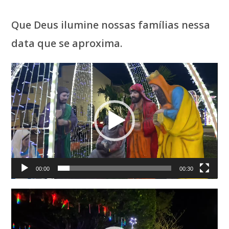
Que Deus ilumine nossas famílias nessa
data que se aproxima.
Tocador
de
vídeo
00:00
00:30
Tocador
de