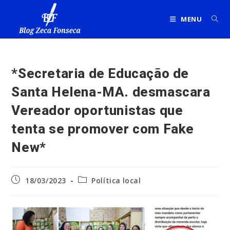
Ir
para
MENU
o
conteúdo
*Secretaria de Educação de
Santa Helena-MA. desmascara
Vereador oportunistas que
tenta se promover com Fake
New*
Post
Categoria
18/03/2023
Política local
publicado:
do
post: