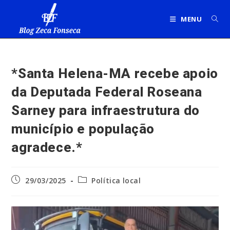
Ir
para
MENU
o
conteúdo
*Santa Helena-MA recebe apoio
da Deputada Federal Roseana
Sarney para infraestrutura do
município e população
agradece.*
Post
Categoria
29/03/2025
Política local
publicado:
do
post: