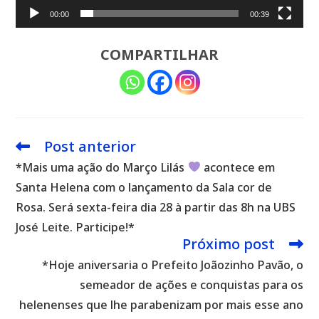
00:00
00:39
COMPARTILHAR
Post anterior
Leia
mais
*Mais uma ação do Março Lilás
acontece em
artigos
Santa Helena com o lançamento da Sala cor de
Rosa. Será sexta-feira dia 28 à partir das 8h na UBS
José Leite. Participe!*
Próximo post
*Hoje aniversaria o Prefeito Joãozinho Pavão, o
semeador de ações e conquistas para os
helenenses que lhe parabenizam por mais esse ano