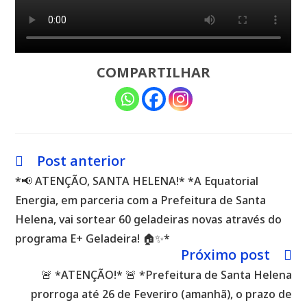
COMPARTILHAR
Post anterior
Leia
mais
*📢 ATENÇÃO, SANTA HELENA!* *A Equatorial
artigos
Energia, em parceria com a Prefeitura de Santa
Helena, vai sortear 60 geladeiras novas através do
programa E+ Geladeira! 🏠✨*
Próximo post
🚨 *ATENÇÃO!* 🚨 *Prefeitura de Santa Helena
prorroga até 26 de Feveriro (amanhã), o prazo de