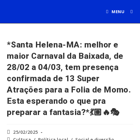
Ir
para
MENU
o
conteúdo
*Santa Helena-MA: melhor e
maior Carnaval da Baixada, de
28/02 a 04/03, tem presença
confirmada de 13 Super
Atrações para a Folia de Momo.
Esta esperando o que pra
preparar a fantasia?*💃🏽🔥🎭
Post
25/02/2025
publicado:
Categoria
Cultura
/
Política local
/
Social e diversão