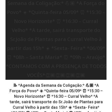
📝 *Agenda da Semana da Coligação:* 💪🏽 *A
Força do Povo* ☀️ *Quinta-feira 05/09* ⏰ *15:30 –
Novo Horizonte* ⏰ *16:30 – Curral Velho* *A
tarde, sairá transporte do Sr.João de Plantas para
Curral Velho à partir das 15h* ☀️ *Sexta- Feira*