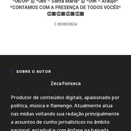
*06/09* ⏰ *08h – Santa Maria* ⏰ *09h – Araújo*
*CONTAMOS COM A PRESENÇA DE TODOS VOCÊS*
👏🏾👏🏾👏🏾👏🏾
05/09/2024
SOBRE O AUTOR
Zeca Fonseca
Produtor de conteúdos digitais, apaixonado por
política, música e flamengo. Atualmente atua
nas mídias voltando sua redação principalmente
a assuntos de cunho jornalísticos no âmbito
nacional, estadual e com ênfase na baixada