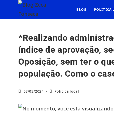
Ir
para
BLOG
POLÍTICA 
o
conteúdo
*Realizando administra
índice de aprovação, s
Oposição, sem ter o que
população. Como o caso
Post
Categoria
03/03/2024
Política local
publicado:
do
post: