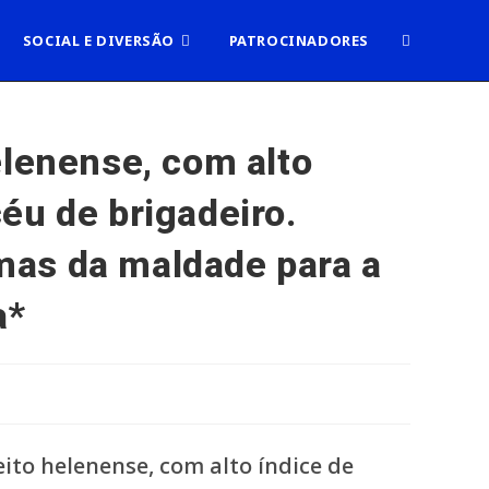
ALTERNAR
SOCIAL E DIVERSÃO
PATROCINADORES
PESQUISA
elenense, com alto
éu de brigadeiro.
DO
rmas da maldade para a
SITE
a*