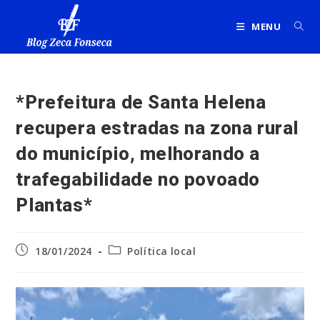
Ir
para
MENU
o
conteúdo
*Prefeitura de Santa Helena
recupera estradas na zona rural
do município, melhorando a
trafegabilidade no povoado
Plantas*
Post
Categoria
18/01/2024
Política local
publicado:
do
post: