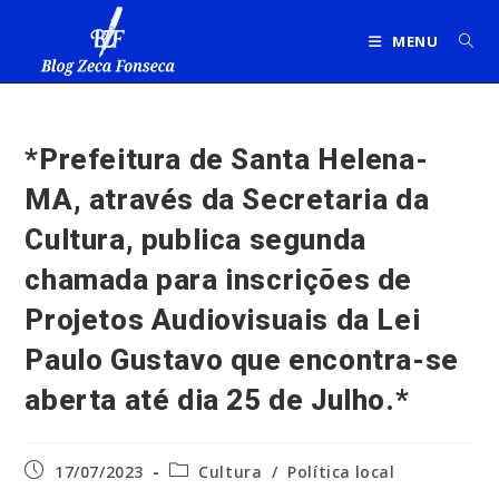
Ir
para
MENU
o
conteúdo
*Prefeitura de Santa Helena-
MA, através da Secretaria da
Cultura, publica segunda
chamada para inscrições de
Projetos Audiovisuais da Lei
Paulo Gustavo que encontra-se
aberta até dia 25 de Julho.*
Post
Categoria
17/07/2023
Cultura
/
Política local
publicado:
do