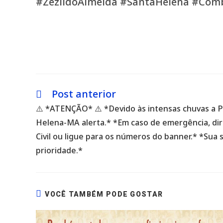
#ZezildoAlmeida #SantaHelena #Co
Post anterior
Leia
mais
⚠️ *ATENÇÃO* ⚠️ *Devido às intensas chuvas a P
artigos
Helena-MA alerta.* *Em caso de emergência, dir
Civil ou ligue para os números do banner.* *Sua
prioridade.*
VOCÊ TAMBÉM PODE GOSTAR