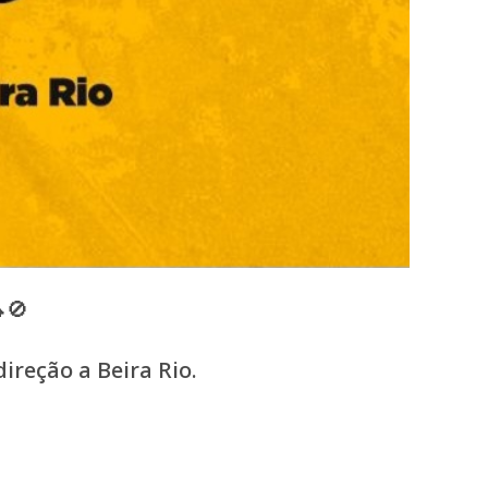
🚫
ireção a Beira Rio.