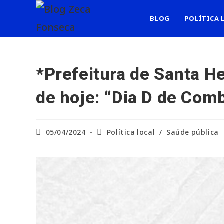
Ir
para
BLOG
POLÍTICA 
o
conteúdo
*Prefeitura de Santa H
de hoje: “Dia D de Com
Post
Categoria
05/04/2024
Política local
/
Saúde pública
publicado:
do
post: