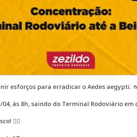
r esforços para erradicar o Aedes aegypti. 
5/04, às 8h, saindo do Terminal Rodoviário em d
! 🚶‍♂️