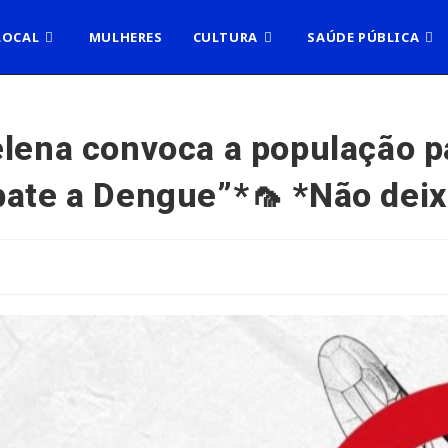
LOCAL
MULHERES
CULTURA
SAÚDE PÚBLICA
elena convoca a população 
bate a Dengue”*🦟 *Não deixe