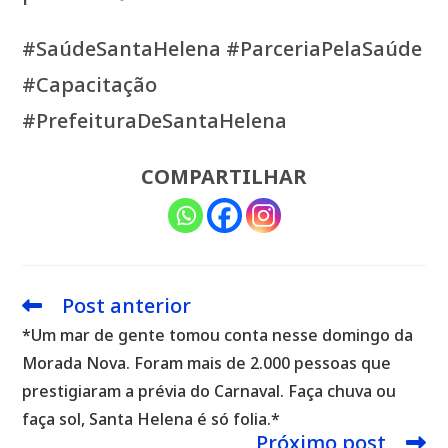
#SaúdeSantaHelena #ParceriaPelaSaúde
#Capacitação
#PrefeituraDeSantaHelena
COMPARTILHAR
Post anterior
Leia
mais
*Um mar de gente tomou conta nesse domingo da
artigos
Morada Nova. Foram mais de 2.000 pessoas que
prestigiaram a prévia do Carnaval. Faça chuva ou
faça sol, Santa Helena é só folia.*
Próximo post