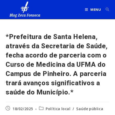
Ir
para
MENU
o
conteúdo
*Prefeitura de Santa Helena,
através da Secretaria de Saúde,
fecha acordo de parceria com o
Curso de Medicina da UFMA do
Campus de Pinheiro. A parceria
trará avanços significativos a
saúde do Município.*
Post
Categoria
18/02/2025
Política local
/
Saúde pública
publicado:
do