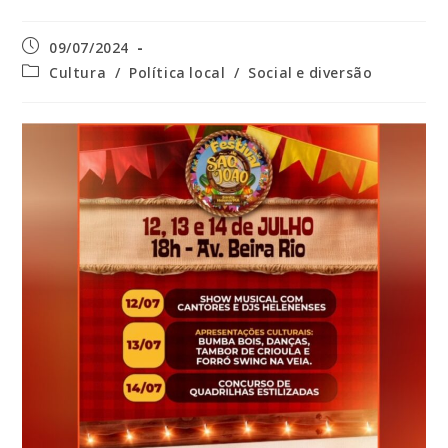
Post
09/07/2024
publicado:
Categoria
Cultura
/
Política local
/
Social e diversão
do
post: