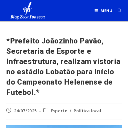
Ir
para
MENU
o
conteúdo
*Prefeito Joãozinho Pavão,
Secretaria de Esporte e
Infraestrutura, realizam vistoria
no estádio Lobatão para início
do Campeonato Helenense de
Futebol.*
Post
Categoria
24/07/2025
Esporte
/
Política local
publicado:
do
post: