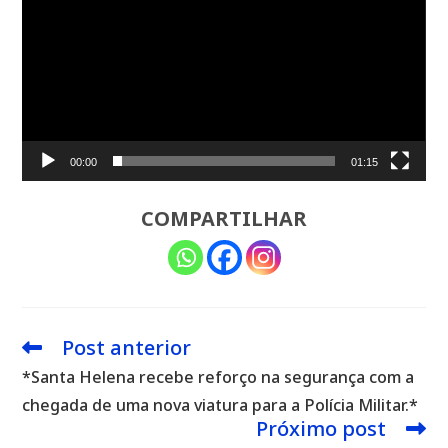
00:00
01:15
COMPARTILHAR
Post anterior
Leia
mais
*Santa Helena recebe reforço na segurança com a
artigos
chegada de uma nova viatura para a Polícia Militar.*
Próximo post