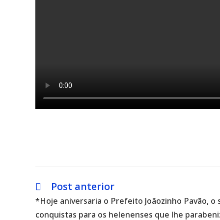
Post anterior
Leia
mais
*Hoje aniversaria o Prefeito Joãozinho Pavão, o
artigos
conquistas para os helenenses que lhe parabeni