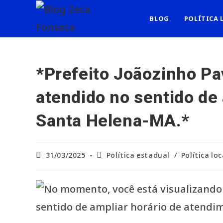
Ir
para
BLOG
POLÍTICA 
o
conteúdo
*Prefeito Joãozinho Pa
atendido no sentido de
Santa Helena-MA.*
Post
Categoria
31/03/2025
Política estadual
/
Política loc
publicado:
do
post: