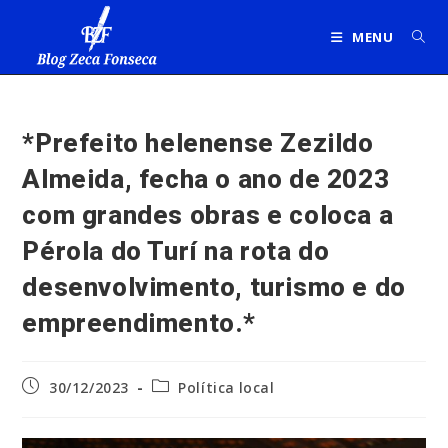
Ir
para
MENU
o
conteúdo
*Prefeito helenense Zezildo
Almeida, fecha o ano de 2023
com grandes obras e coloca a
Pérola do Turí na rota do
desenvolvimento, turismo e do
empreendimento.*
Post
Categoria
30/12/2023
Política local
publicado:
do
post: