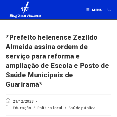
Ir
para
MENU
o
conteúdo
*Prefeito helenense Zezildo
Almeida assina ordem de
serviço para reforma e
ampliação de Escola e Posto de
Saúde Municipais de
Guariramã*
Post
21/12/2023
publicado:
Categoria
Educação
/
Política local
/
Saúde pública
do