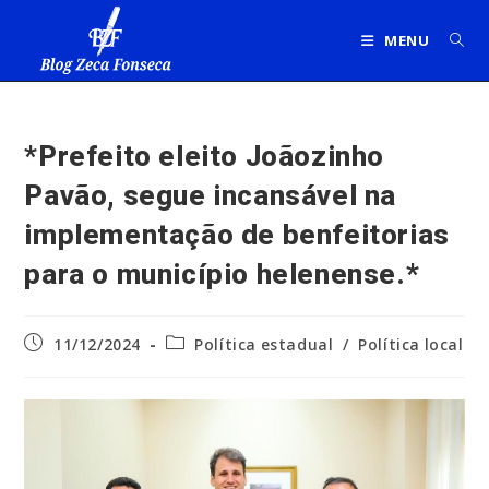
Ir
para
MENU
o
conteúdo
*Prefeito eleito Joãozinho
Pavão, segue incansável na
implementação de benfeitorias
para o município helenense.*
Post
Categoria
11/12/2024
Política estadual
/
Política local
publicado:
do
post: