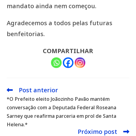
mandato ainda nem começou.
Agradecemos a todos pelas futuras
benfeitorias.
COMPARTILHAR
Post anterior
Leia
mais
*O Prefeito eleito Joãozinho Pavão mantém
artigos
conversação com a Deputada Federal Roseana
Sarney que reafirma parceria em prol de Santa
Helena.*
Próximo post