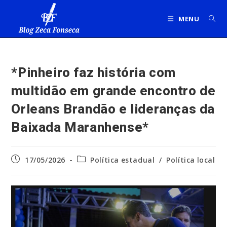
Ir
para
MENU
o
conteúdo
*Pinheiro faz história com
multidão em grande encontro de
Orleans Brandão e lideranças da
Baixada Maranhense*
Post
Categoria
17/05/2026
Política estadual
/
Política local
publicado:
do
post: