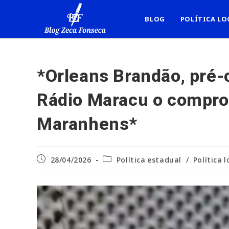
Ir
para
BLOG
POLÍTICA LO
o
conteúdo
*Orleans Brandão, pré-
Rádio Maracu o compro
Maranhens*
Post
Categoria
28/04/2026
Política estadual
/
Política l
publicado:
do
post: