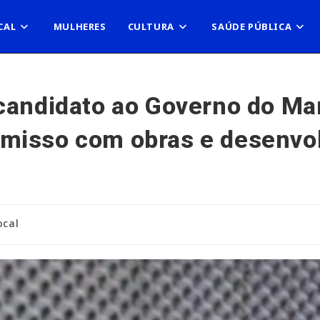
CAL
MULHERES
CULTURA
SAÚDE PÚBLICA
candidato ao Governo do Ma
misso com obras e desenvo
ocal