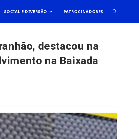
ALTERNAR
SOCIAL E DIVERSÃO
PATROCINADORES
PESQUISA
ranhão, destacou na
lvimento na Baixada
DO
SITE