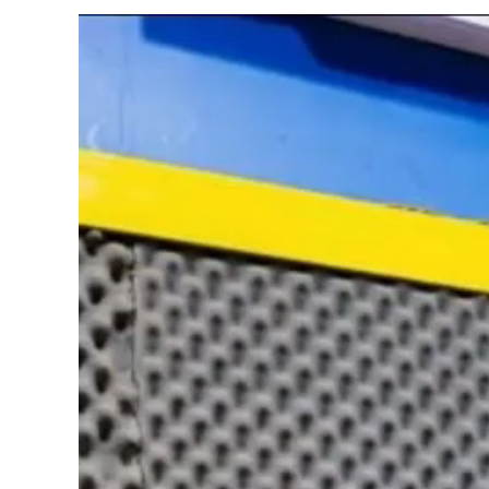
Tocador
de
vídeo