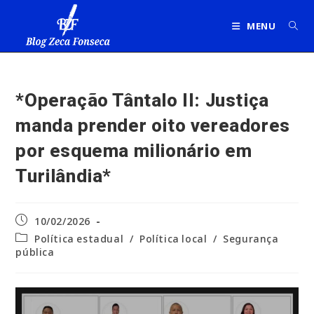
Ir
para
MENU
o
conteúdo
*Operação Tântalo II: Justiça
manda prender oito vereadores
por esquema milionário em
Turilândia*
Post
10/02/2026
publicado:
Categoria
Política estadual
/
Política local
/
Segurança
do
pública
post: