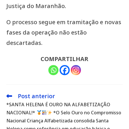
Justiça do Maranhão.
O processo segue em tramitação e novas
fases da operação não estão
descartadas.
COMPARTILHAR
Post anterior
Leia
mais
*SANTA HELENA É OURO NA ALFABETIZAÇÃO
artigos
NACIONAL!*
*O Selo Ouro no Compromisso
Nacional Criança Alfabetizada consolida Santa
Helena como referência em educação básica e