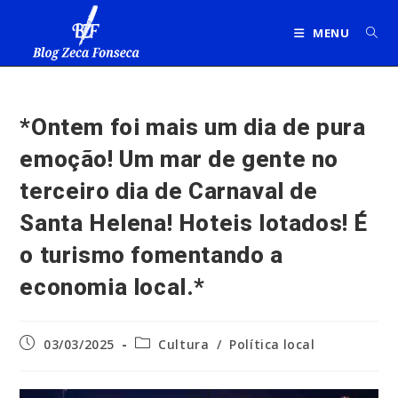
Ir
para
MENU
o
conteúdo
*Ontem foi mais um dia de pura
emoção! Um mar de gente no
terceiro dia de Carnaval de
Santa Helena! Hoteis lotados! É
o turismo fomentando a
economia local.*
Post
Categoria
03/03/2025
Cultura
/
Política local
publicado:
do
post: