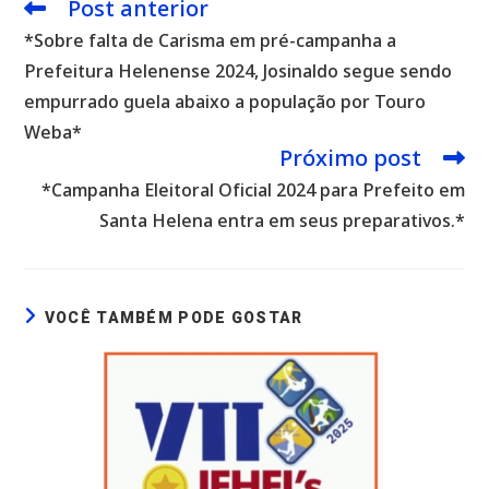
Post anterior
Leia
mais
*Sobre falta de Carisma em pré-campanha a
artigos
Prefeitura Helenense 2024, Josinaldo segue sendo
empurrado guela abaixo a população por Touro
Weba*
Próximo post
*Campanha Eleitoral Oficial 2024 para Prefeito em
Santa Helena entra em seus preparativos.*
VOCÊ TAMBÉM PODE GOSTAR