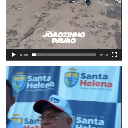
00:00
01:00
Tocador
de
vídeo