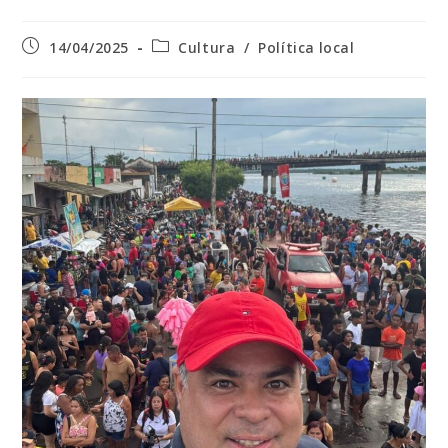
Post
Categoria
14/04/2025
Cultura
/
Política local
publicado:
do
post: