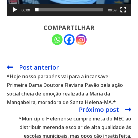
00:00
00:59
COMPARTILHAR
Post anterior
Leia
mais
*Hoje nosso parabéns vai para a incansável
artigos
Primeira Dama Doutora Flaviana Pavão pela ação
social cheia de emoção realizada a Maria da
Mangabeira, moradora de Santa Helena-MA.*
Próximo post
*Município Helenense cumpre meta do MEC ao
distribuir merenda escolar de alta qualidade às
escolas municipais, mas oposição insatisfeita,