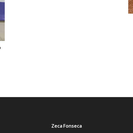
o
Zeca Fonseca