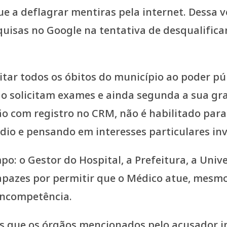
a deflagrar mentiras pela internet. Dessa vez
uisas no Google na tentativa de desqualifica
itar todos os óbitos do município ao poder púb
o solicitam exames e ainda segunda a sua gr
o com registro no CRM, não é habilitado para 
ódio e pensando em interesses particulares i
o: o Gestor do Hospital, a Prefeitura, a Uni
apazes por permitir que o Médico atue, mesmo
 incompetência.
s que os órgãos mencionados pelo acusador i