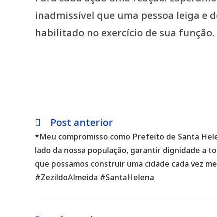
inadmissível que uma pessoa leiga e 
habilitado no exercício de sua função.
Post anterior
Leia
mais
*Meu compromisso como Prefeito de Santa Hele
artigos
lado da nossa população, garantir dignidade a t
que possamos construir uma cidade cada vez mel
#ZezildoAlmeida #SantaHelena