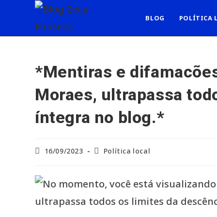
Ir
para
BLOG
POLÍTICA 
o
conteúdo
*Mentiras e difamacões 
Moraes, ultrapassa todo
íntegra no blog.*
Post
Categoria
16/09/2023
Política local
publicado:
do
post: